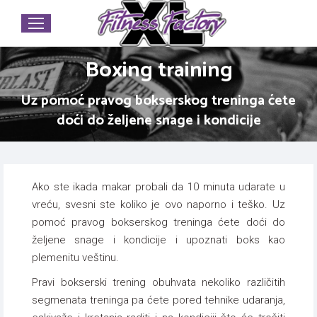
Boxing training
Uz pomoć pravog bokserskog treninga ćete
doći do željene snage i kondicije
Ako ste ikada makar probali da 10 minuta udarate u
vreću, svesni ste koliko je ovo naporno i teško. Uz
pomoć pravog bokserskog treninga ćete doći do
željene snage i kondicije i upoznati boks kao
plemenitu veštinu.
Pravi bokserski trening obuhvata nekoliko različitih
segmenata treninga pa ćete pored tehnike udaranja,