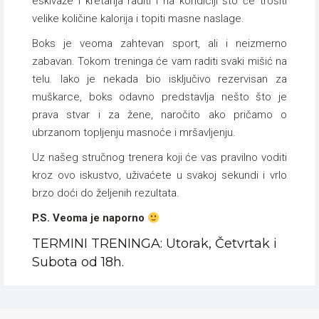
eskivaže i kretanja raditi i na kondiciji što će trošiti
velike količine kalorija i topiti masne naslage.
Boks je veoma zahtevan sport, ali i neizmerno
zabavan. Tokom treninga će vam raditi svaki mišić na
telu. Iako je nekada bio isključivo rezervisan za
muškarce, boks odavno predstavlja nešto što je
prava stvar i za žene, naročito ako pričamo o
ubrzanom topljenju masnoće i mršavljenju.
Uz našeg stručnog trenera koji će vas pravilno voditi
kroz ovo iskustvo, uživaćete u svakoj sekundi i vrlo
brzo doći do željenih rezultata.
P.S. Veoma je naporno
TERMINI TRENINGA: Utorak, Četvrtak i
Subota od 18h.